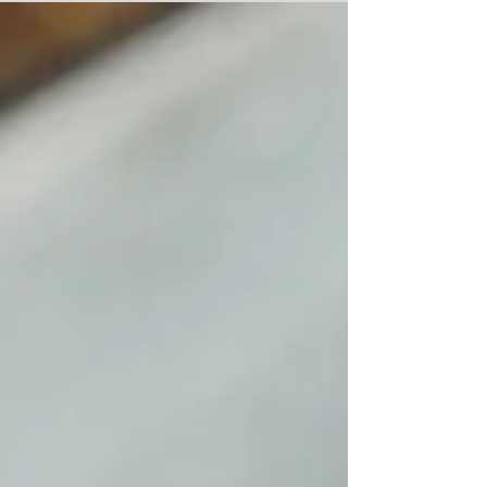
על בסיס יומיומי עם אתגרי הטופוגרפיה הייחודית של מורדות
הכרמל. נסיעה בכבישים תלולים היא לא רק אתגר לנהג, אל
גם מבחן מאמץ יומיומי למערכות הרכב, ובראשן – מערכת
הבלימה. במאמר זה נסביר לעומק כיצד השימוש התכוף
בבלמים גורם לשחיקה מואצת של רפידות וצלחות, נציג נתוני
ומספרים מהשטח, ניתן טיפים מעשיים לשימוש נכון בהילוכים
(גם ברכבים אוטומטיים), ונבהיר אילו סימנים מחייבים הגעה
מיידית לבדיקה מקצועית. מדוע מורדות חיפה שוחקים בלמים
במהיר