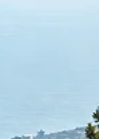
רופף, ולעיתים בתקלה אחרת במערכת החשמל. לכן, לפני
שממהרים להחליף מצב