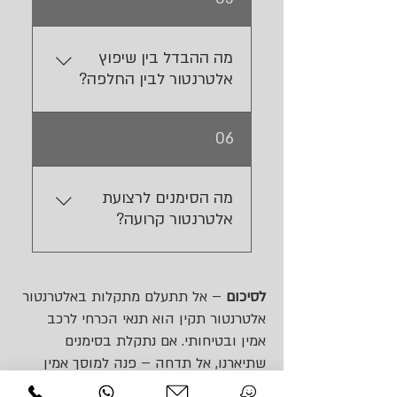
הרכב והאם מדובר
באלטרנטור חדש או מחודש.
מה ההבדל בין שיפוץ
אלטרנטור לבין החלפה?
שיפוץ כולל תיקון רכיבים
06
פנימיים ואילו החלפה כוללת
התקנת אלטרנטור חדש או
מחודש. שיפוץ עשוי להיות
מה הסימנים לרצועת
חסכוני, אך לא תמיד כדאי.
אלטרנטור קרועה?
שריקה בעת התנעה, נורת
מצבר, או הפסקה פתאומית
לסיכום
– אל תתעלם מתקלות באלטרנטור
של טעינה. יש לבדוק רצועת
אלטרנטור תקין הוא תנאי הכרחי לרכב
האלטרנטור במוסך.
אמין ובטיחותי. אם נתקלת בסימנים
שתיארנו, אל תדחה – פנה למוסך אמין
שמתמחה בתיקון או החלפת אלטרנטור,