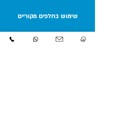
שימוש בחלפים מקוריים
תקן ISO-9002
צרו קשר עוד היום
ותיהנו משירות מקצועי